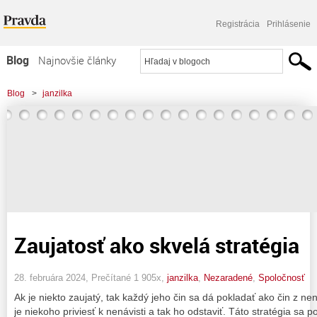
Registrácia
Prihlásenie
Blog
Najnovšie články
Najčítanejšie články
Blog
>
janzilka
Najkomentovanejšie články
Zoznam blogov
Komerčné blogy
Zaujatosť ako skvelá stratégia
28. februára 2024, Prečítané 1 905x,
janzilka
,
Nezaradené
,
Spoločnosť
Ak je niekto zaujatý, tak každý jeho čin sa dá pokladať ako čin z nen
je niekoho priviesť k nenávisti a tak ho odstaviť. Táto stratégia sa 