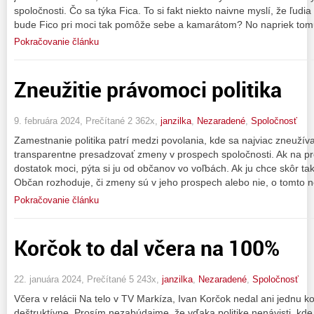
spoločnosti. Čo sa týka Fica. To si fakt niekto naivne myslí, že ľudi
bude Fico pri moci tak pomôže sebe a kamarátom? No napriek tomu
Pokračovanie článku
Zneužitie právomoci politika
9. februára 2024, Prečítané 2 362x,
janzilka
,
Nezaradené
,
Spoločnosť
Zamestnanie politika patrí medzi povolania, kde sa najviac zneužíva
transparentne presadzovať zmeny v prospech spoločnosti. Ak na 
dostatok moci, pýta si ju od občanov vo voľbách. Ak ju chce skôr ta
Občan rozhoduje, či zmeny sú v jeho prospech alebo nie, o tomto
Pokračovanie článku
Korčok to dal včera na 100%
22. januára 2024, Prečítané 5 243x,
janzilka
,
Nezaradené
,
Spoločnosť
Včera v relácii Na telo v TV Markíza, Ivan Korčok nedal ani jednu ko
deštruktívne. Prosím nezabúdajme, že vďaka politike nenávisti, kde