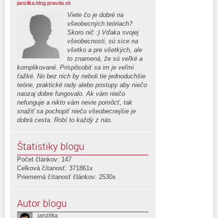
janzilka.blog.pravda.sk
Viete čo je dobré na
všeobecných teóriach?
Skoro nič :) Vďaka svojej
všeobecnosti, sú síce na
všetko a pre všetkých, ale
to znamená, že sú veľké a
komplikované. Prispôsobiť sa im je veľmi
ťažké. No bez nich by neboli tie jednoduchšie
teórie, praktické rady alebo postupy aby niečo
naozaj dobre fungovalo. Ak vám niečo
nefunguje a nikto vám nevie pomôcť, tak
snažiť sa pochopiť niečo všeobecnejšie je
dobrá cesta. Robí to každý z nás.
Štatistiky blogu
Počet článkov: 147
Celková čítanosť: 371861x
Priemerná čítanosť článkov: 2530x
Autor blogu
janzilka