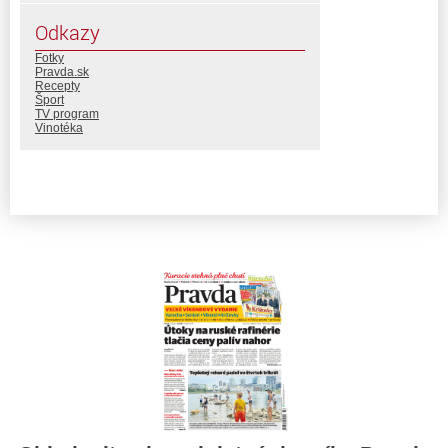
Odkazy
Fotky
Pravda.sk
Recepty
Šport
TV program
Vinotéka