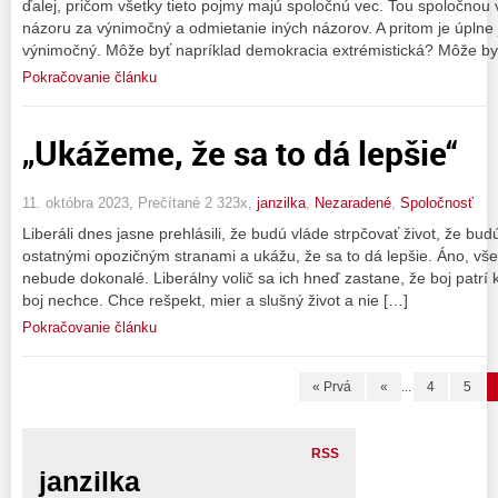
ďalej, pričom všetky tieto pojmy majú spoločnú vec. Tou spoločnou
názoru za výnimočný a odmietanie iných názorov. A pritom je úpln
výnimočný. Môže byť napríklad demokracia extrémistická? Môže by
Pokračovanie článku
„Ukážeme, že sa to dá lepšie“
11. októbra 2023, Prečítané 2 323x,
janzilka
,
Nezaradené
,
Spoločnosť
Liberáli dnes jasne prehlásili, že budú vláde strpčovať život, že budú
ostatnými opozičným stranami a ukážu, že sa to dá lepšie. Áno, všet
nebude dokonalé. Liberálny volič sa ich hneď zastane, že boj patrí k
boj nechce. Chce rešpekt, mier a slušný život a nie […]
Pokračovanie článku
« Prvá
«
...
4
5
RSS
janzilka