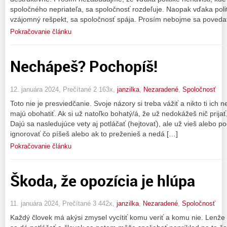
spoločného nepriateľa, sa spoločnosť rozdeľuje. Naopak vďaka polit
vzájomný rešpekt, sa spoločnosť spája. Prosím nebojme sa poveda
Pokračovanie článku
Nechápeš? Pochopíš!
12. januára 2024, Prečítané 2 163x,
janzilka
,
Nezaradené
,
Spoločnosť
Toto nie je presviedčanie. Svoje názory si treba vážiť a nikto ti ich n
majú obohatiť. Ak si už natoľko bohatý/á, že už nedokážeš nič prijať
Dajú sa nasledujúce vety aj potláčať (hejtovať), ale už vieš alebo p
ignorovať čo píšeš alebo ak to preženieš a nedá […]
Pokračovanie článku
Škoda, že opozícia je hlúpa
11. januára 2024, Prečítané 3 442x,
janzilka
,
Nezaradené
,
Spoločnosť
Každý človek má akýsi zmysel vycítiť komu veriť a komu nie. Lenže 