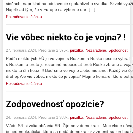
sieňach, napríklad na odstavenie spoľahlivého svedka. Skvelé využitie
Napríklad tým, že v Európe sa výborne darí […]
Pokračovanie článku
Vie vôbec niekto čo je vojna? !
27. februára 2024, Prečítané 2 375x,
janzilka
,
Nezaradené
,
Spoločnosť
Podľa niektorých EÚ je vo vojne s Ruskom a Rusko nesmie vyhrať. P
s Ruskom a preto je rozumné neposielať proti Rusku zbrane a vojak
niekto tu šíri hoax !!! Buď sme vo vojne alebo nie sme. Každý vie čo 
druhej. Ale vie vôbec niekto čo je vojna? Majme komáre, ktoré potr
Pokračovanie článku
Zodpovednosť opozície?
24. februára 2024, Prečítané 1 938x,
janzilka
,
Nezaradené
,
Spoločnosť
Vládu SR si volia občania SR. Žijeme v demokracii. Moc vláde dáva
je nedemokratická, ktorá sa nedá demokraticky zmeniť sú len hoaxy