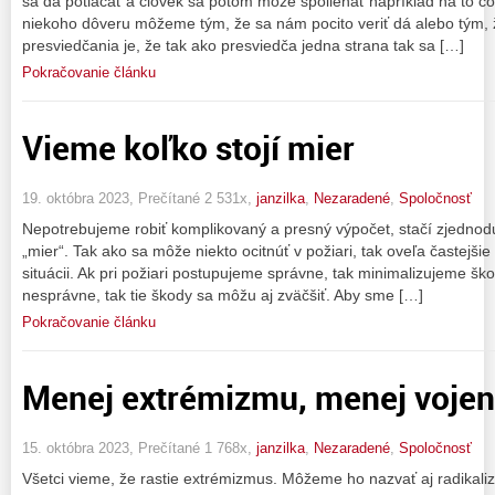
sa dá potláčať a človek sa potom môže spoliehať napríklad na to čo
niekoho dôveru môžeme tým, že sa nám pocito veriť dá alebo tým
presviedčania je, že tak ako presviedča jedna strana tak sa […]
Pokračovanie článku
Vieme koľko stojí mier
19. októbra 2023, Prečítané 2 531x,
janzilka
,
Nezaradené
,
Spoločnosť
Nepotrebujeme robiť komplikovaný a presný výpočet, stačí zjednod
„mier“. Tak ako sa môže niekto ocitnúť v požiari, tak oveľa častejšie 
situácii. Ak pri požiari postupujeme správne, tak minimalizujeme šk
nesprávne, tak tie škody sa môžu aj zväčšiť. Aby sme […]
Pokračovanie článku
Menej extrémizmu, menej vojen
15. októbra 2023, Prečítané 1 768x,
janzilka
,
Nezaradené
,
Spoločnosť
Všetci vieme, že rastie extrémizmus. Môžeme ho nazvať aj radikaliz