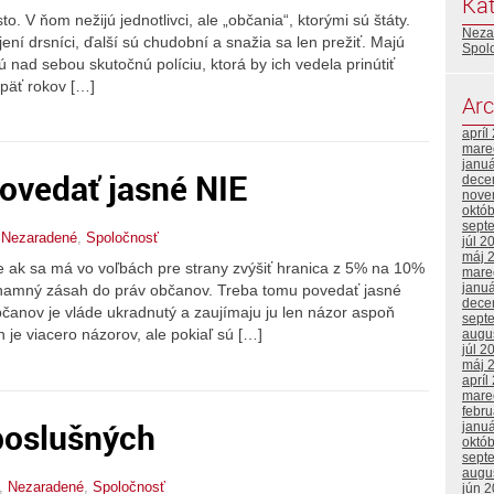
Kat
. V ňom nežijú jednotlivci, ale „občania“, ktorými sú štáty.
Neza
ojení drsníci, ďalší sú chudobní a snažia sa len prežiť. Majú
Spol
 nad sebou skutočnú políciu, ktorá by ich vedela prinútiť
 päť rokov […]
Arc
apríl
mare
janu
ovedať jasné NIE
dece
nove
októ
sept
,
Nezaradené
,
Spoločnosť
júl 2
máj 
e ak sa má vo voľbách pre strany zvýšiť hranica z 5% na 10%
mare
janu
ýznamný zásah do práv občanov. Treba tomu povedať jasné
dece
čanov je vláde ukradnutý a zaujímaju ju len názor aspoň
sept
 je viacero názorov, ale pokiaľ sú […]
augu
júl 2
máj 
apríl
mare
febr
poslušných
janu
októ
sept
augu
,
Nezaradené
,
Spoločnosť
jún 