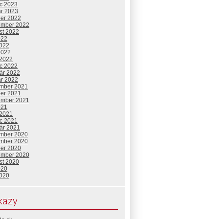
c 2023
ár 2023
ber 2022
ember 2022
st 2022
022
2022
2022
 2022
c 2022
uár 2022
ár 2022
mber 2021
ber 2021
ember 2021
021
 2021
c 2021
uár 2021
mber 2020
mber 2020
ber 2020
ember 2020
st 2020
020
2020
kazy