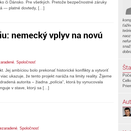
sko či Dánsko. Pre všetkých. Pretože bezpečnostné záruky
vá — platné dovtedy, […]
komp
ťažk
teór
iu: nemecký vplyv na novú
naoz
nefu
snaž
dobr
aradené
,
Spoločnosť
Šta
. Jej ambíciou bolo prekonať historické konflikty a vytvoriť
Poče
iac ukazuje, že tento projekt naráža na limity reality. Žijeme
Celk
dradená autorita – žiadna „polícia“, ktorá by vynucovala
Prie
nguje v stave, ktorý sa […]
Aut
ezaradené
,
Spoločnosť