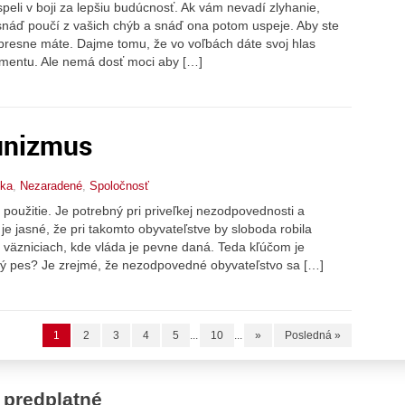
peli v boji za lepšiu budúcnosť. Ak vám nevadí zlyhanie,
 snáď poučí z vašich chýb a snáď ona potom uspeje. Aby ste
o presne máte. Dajme tomu, že vo voľbách dáte svoj hlas
lamentu. Ale nemá dosť moci aby […]
unizmus
lka
,
Nezaradené
,
Spoločnosť
použitie. Je potrebný pri priveľkej nezodpovednosti a
e jasné, že pri takomto obyvateľstve by sloboda robila
väzniciach, kde vláda je pevne daná. Teda kľúčom je
aký pes? Je zrejmé, že nezodpovedné obyvateľstvo sa […]
1
2
3
4
5
...
10
...
»
Posledná »
 predplatné