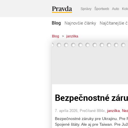
Správy
Športweb
Auto
Kok
Blog
Najnovšie články
Najčítanejšie č
Blog
>
janzilka
Bezpečnostné zár
7. apríla 2026, Prečítané 884x,
janzilka
,
Nez
Bezpečnostné záruky pre Ukrajinu. Pre Pa
Spojené štáty. Ale aj pre Taiwan. Pre J