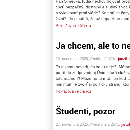
Pán Šimečka, ľudia nechcú bojovať proti 
chcú bezpečný, dôstojný a slušný život.
a vykrikovať proti vláde? Kde sú tie časy
život?! Je smutné, že už nepatríme medz
Pokračovanie článku
Ja chcem, ale to ne
13. decembra 2025, Prečítané 979x,
janzilk
To nikomu nevadí, čo sa tu deje?! Mám
patriť do zodpovednej Únie, ktorá slúži v
toto máme ?! Môžeme to mať, len keď to
minimum je zvoliť si politickú stranu, ktor
Pokračovanie článku
Študenti, pozor
27. novembra 2025, Prečítané 1 267x,
janzi