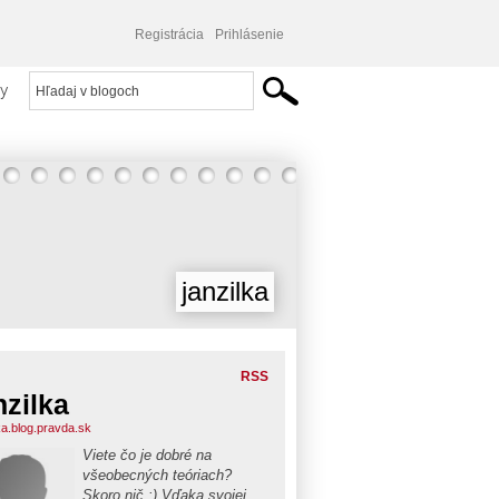
Registrácia
Prihlásenie
y
janzilka
RSS
nzilka
ka.blog.pravda.sk
Viete čo je dobré na
všeobecných teóriach?
Skoro nič :) Vďaka svojej