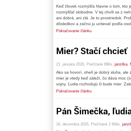
Keď človek rozmýšľa hlavne o tom, kto je
rozmýšľať slobodne. V tej chvíli sa z neh
ani dobrá, ani zlá. Je to prostriedok. Pr
dôsledkov a začnú ju uctievať podľa os
Pokračovanie článku
Mier? Stačí chcieť
21. januára 2026, Prečítané 896x,
janzilka
,
Ako sa hovorí, oheň je dobrý sluha, ale zl
mier je vtedy keď záleží, čo dáva moc (
vojny. Ľudia rozhodujú či bude mier. Zale
Pokračovanie článku
Pán Šimečka, ľudia
16. decembra 2025, Prečítané 2 846x,
janzi