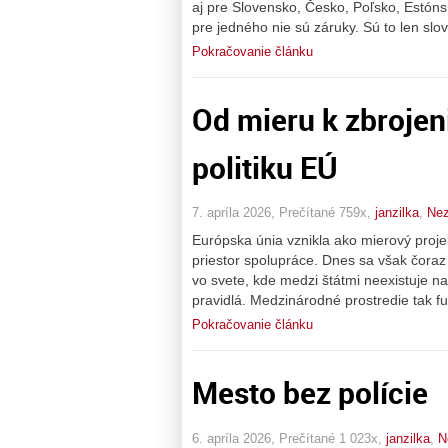
aj pre Slovensko, Česko, Poľsko, Estón
pre jedného nie sú záruky. Sú to len slo
Pokračovanie článku
Od mieru k zbrojen
politiku EÚ
7. apríla 2026, Prečítané 759x,
janzilka
,
Nez
Európska únia vznikla ako mierový projekt
priestor spolupráce. Dnes sa však čoraz v
vo svete, kde medzi štátmi neexistuje na
pravidlá. Medzinárodné prostredie tak fu
Pokračovanie článku
Mesto bez polície
6. apríla 2026, Prečítané 1 023x,
janzilka
,
N