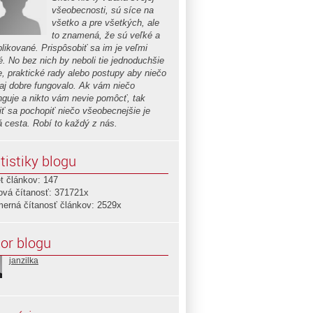
všeobecnosti, sú síce na
všetko a pre všetkých, ale
to znamená, že sú veľké a
likované. Prispôsobiť sa im je veľmi
é. No bez nich by neboli tie jednoduchšie
ie, praktické rady alebo postupy aby niečo
aj dobre fungovalo. Ak vám niečo
nguje a nikto vám nevie pomôcť, tak
iť sa pochopiť niečo všeobecnejšie je
á cesta. Robí to každý z nás.
tistiky blogu
t článkov: 147
ová čítanosť: 371721x
merná čítanosť článkov: 2529x
or blogu
janzilka