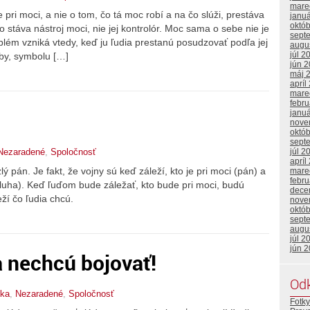
mare
 pri moci, a nie o tom, čo tá moc robí a na čo slúži, prestáva
janu
októ
o stáva nástroj moci, nie jej kontrolór. Moc sama o sebe nie je
sept
oblém vzniká vtedy, keď ju ľudia prestanú posudzovať podľa jej
augu
júl 2
oby, symbolu […]
jún 
máj 
apríl
mare
febr
janu
nove
októ
sept
Nezaradené
,
Spoločnosť
júl 2
apríl
ý pán. Je fakt, že vojny sú keď záleží, kto je pri moci (pán) a
mare
febr
sluha). Keď ľuďom bude záležať, kto bude pri moci, budú
dece
ží čo ľudia chcú.
nove
októ
sept
augu
júl 2
jún 
 nechcú bojovať!
Od
lka
,
Nezaradené
,
Spoločnosť
Fotky