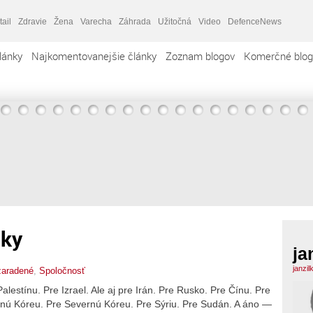
tail
Zdravie
Žena
Varecha
Záhrada
Užitočná
Video
DefenceNews
lánky
Najkomentovanejšie články
Zoznam blogov
Komerčné blog
uky
ja
janzil
aradené
,
Spoločnosť
lestínu. Pre Izrael. Ale aj pre Irán. Pre Rusko. Pre Čínu. Pre
užnú Kóreu. Pre Severnú Kóreu. Pre Sýriu. Pre Sudán. A áno —