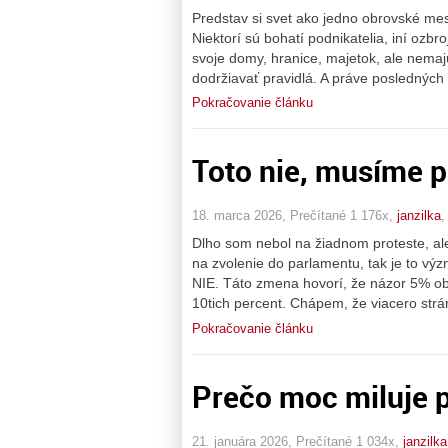
Predstav si svet ako jedno obrovské mesto
Niektorí sú bohatí podnikatelia, iní ozbr
svoje domy, hranice, majetok, ale nemajú
dodržiavať pravidlá. A práve posledných
Pokračovanie článku
Toto nie, musíme p
18. marca 2026, Prečítané 1 176x,
janzilka
Dlho som nebol na žiadnom proteste, al
na zvolenie do parlamentu, tak je to v
NIE. Táto zmena hovorí, že názor 5% ob
10tich percent. Chápem, že viacero strán
Pokračovanie článku
Prečo moc miluje 
21. januára 2026, Prečítané 1 034x,
janzilka