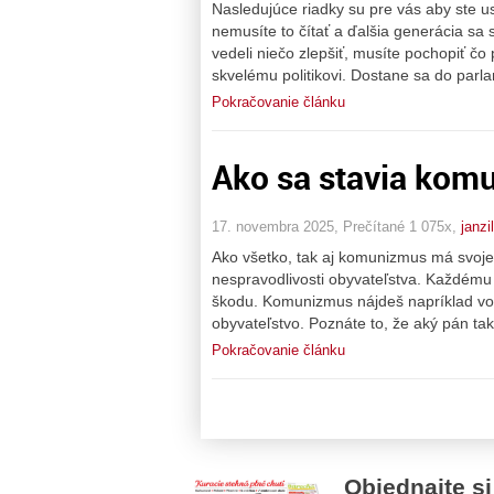
Nasledujúce riadky su pre vás aby ste us
nemusíte to čítať a ďalšia generácia sa
vedeli niečo zlepšiť, musíte pochopiť č
skvelému politikovi. Dostane sa do par
Pokračovanie článku
Ako sa stavia kom
17. novembra 2025, Prečítané 1 075x,
janzi
Ako všetko, tak aj komunizmus má svoje 
nespravodlivosti obyvateľstva. Každému j
škodu. Komunizmus nájdeš napríklad vo 
obyvateľstvo. Poznáte to, že aký pán t
Pokračovanie článku
Objednajte si