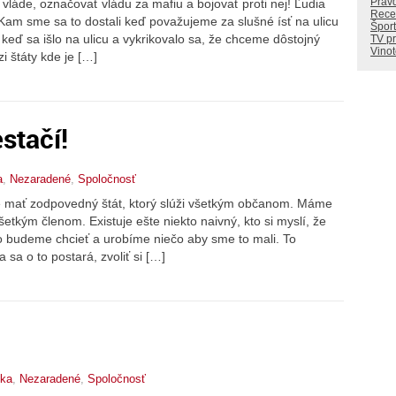
Prav
vláde, označovať vládu za mafiu a bojovať proti nej! Ľudia
Rece
 Kam sme sa to dostali keď považujeme za slušné ísť na ulicu
Šport
 keď sa išlo na ulicu a vykrikovalo sa, že chceme dôstojný
TV p
Vino
i štáty kde je […]
stačí!
a
,
Nezaradené
,
Spoločnosť
e mať zodpovedný štát, ktorý slúži všetkým občanom. Máme
šetkým členom. Existuje ešte niekto naivný, kto si myslí, že
 budeme chcieť a urobíme niečo aby sme to mali. To
a sa o to postará, zvoliť si […]
lka
,
Nezaradené
,
Spoločnosť