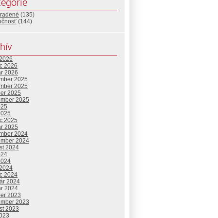
egórie
radené
(135)
očnosť
(144)
hív
 2026
c 2026
ár 2026
mber 2025
mber 2025
ber 2025
ember 2025
025
2025
c 2025
ár 2025
mber 2024
ember 2024
st 2024
024
2024
 2024
c 2024
uár 2024
ár 2024
ber 2023
ember 2023
st 2023
2023