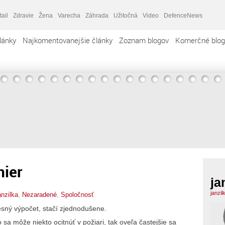
tail
Zdravie
Žena
Varecha
Záhrada
Užitočná
Video
DefenceNews
lánky
Najkomentovanejšie články
Zoznam blogov
Komerčné blog
mier
ja
janzil
anzilka
,
Nezaradené
,
Spoločnosť
sný výpočet, stačí zjednodušene.
 sa môže niekto ocitnúť v požiari, tak oveľa častejšie sa