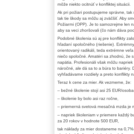
môže niekto ocitnúť v konfliktej situácii.
Ak pri požiari postupujeme správne, tak
tak tie škody sa môžu aj zväčšiť. Aby 
Požiarmi (OPP). Je to samozrejme len 
aby sa veci zhoršovali (čo nám dáva poci
Podobné školenia sú aj pre konflikty zal
hľadaní spoločného (riešenie). Extrémn
orientovaný radikáli, teda extrémne veľa
niečo spoločné. Amatéri sa zhodnú, že sa
napätia. Profesionáli však môžu napriek 
náročné, ale dá sa to a búra to bariéry
vyhľadávame rozdiely a preto konflikty na
Teraz k cene za mier. Ak vezmeme, že:
– bežné školenie stojí asi 25 EUR/osoba
– školenie by bolo asi raz ročne,
– priemerná svetová mesačná mzda je
– napriek školeniam v priemere každý bu
za 20 rokov v hodnote 500 EUR,
tak náklady za mier dostaneme na 0,7% 