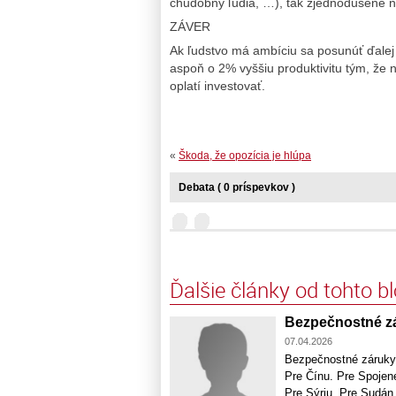
chudobný ľudia, …), tak zjednodušene 
ZÁVER
Ak ľudstvo má ambíciu sa posunúť ďalej 
aspoň o 2% vyššiu produktivitu tým, že 
oplatí investovať.
«
Škoda, že opozícia je hlúpa
Debata ( 0 príspevkov )
Ďalšie články od tohto b
Bezpečnostné z
07.04.2026
Bezpečnostné záruky p
Pre Čínu. Pre Spojené
Pre Sýriu. Pre Sudán