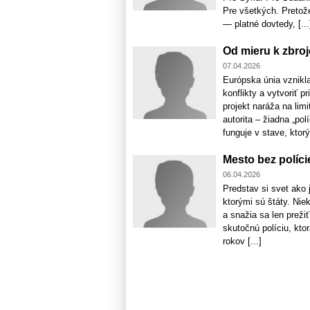
Pre všetkých. Pretož
— platné dovtedy, [...
Od mieru k zbroj
07.04.2026
Európska únia vznikla
konflikty a vytvoriť 
projekt naráža na lim
autorita – žiadna „pol
funguje v stave, ktorý 
Mesto bez políci
06.04.2026
Predstav si svet ako 
ktorými sú štáty. Niek
a snažia sa len preži
skutočnú políciu, ktor
rokov [...]