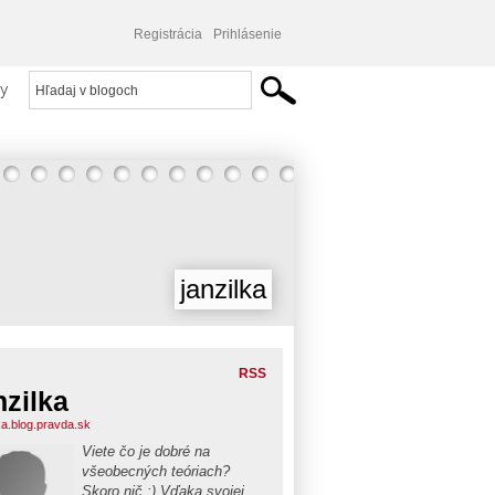
Registrácia
Prihlásenie
y
janzilka
RSS
nzilka
ka.blog.pravda.sk
Viete čo je dobré na
všeobecných teóriach?
Skoro nič :) Vďaka svojej