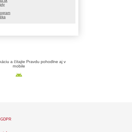
da.sk
pty
rogram
téka
likáciu a čítajte Pravdu pohodlne aj v
mobile
GDPR