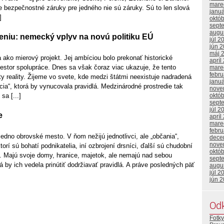
mare
e bezpečnostné záruky pre jedného nie sú záruky. Sú to len slová
janu
]
októ
sept
augu
eniu: nemecký vplyv na novú politiku EÚ
júl 2
jún 
máj 
 ako mierový projekt. Jej ambíciou bolo prekonať historické
apríl
priestor spolupráce. Dnes sa však čoraz viac ukazuje, že tento
mare
febr
ity reality. Žijeme vo svete, kde medzi štátmi neexistuje nadradená
janu
ícia“, ktorá by vynucovala pravidlá. Medzinárodné prostredie tak
nove
októ
sa [...]
sept
júl 2
e
apríl
mare
febr
jedno obrovské mesto. V ňom nežijú jednotlivci, ale „občania“,
dece
nove
torí sú bohatí podnikatelia, iní ozbrojení drsníci, ďalší sú chudobní
októ
ť. Majú svoje domy, hranice, majetok, ale nemajú nad sebou
sept
á by ich vedela prinútiť dodržiavať pravidlá. A práve posledných päť
augu
júl 2
jún 
Od
Fotky