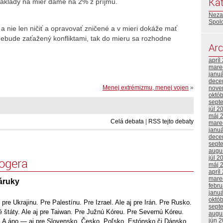
Kat
náklady na mier dáme na 2% z príjmu.
Neza
Spol
a nie len ničiť a opravovať zničené a v mieri dokáže mať
nebude zaťažený konfliktami, tak do mieru sa rozhodne
Arc
apríl
mare
janu
dece
Menej extrémizmu, menej vojen
»
nove
októ
sept
júl 2
máj 
Celá debata
|
RSS tejto debaty
mare
janu
dece
sept
augu
júl 2
logera
máj 
apríl
mare
áruky
febr
janu
októ
re Ukrajinu. Pre Palestínu. Pre Izrael. Ale aj pre Irán. Pre Rusko.
sept
 štáty. Ale aj pre Taiwan. Pre Južnú Kóreu. Pre Severnú Kóreu.
augu
jún 
. A áno — aj pre Slovensko, Česko, Poľsko, Estónsko či Dánsko.