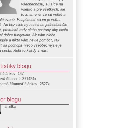
všeobecnosti, sú síce na
všetko a pre všetkých, ale
to znamená, že sú veľké a
likované. Prispôsobiť sa im je veľmi
é. No bez nich by neboli tie jednoduchšie
ie, praktické rady alebo postupy aby niečo
aj dobre fungovalo. Ak vám niečo
nguje a nikto vám nevie pomôcť, tak
iť sa pochopiť niečo všeobecnejšie je
á cesta. Robí to každý z nás.
tistiky blogu
t článkov: 147
ová čítanosť: 371424x
merná čítanosť článkov: 2527x
or blogu
janzilka