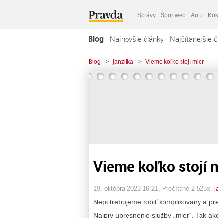
Správy
Športweb
Auto
Kok
Blog
Najnovšie články
Najčítanejšie č
Blog
>
janzilka
>
Vieme koľko stojí mier
Vieme koľko stojí 
19. októbra 2023 16:21
, Prečítané 2 525x,
j
Nepotrebujeme robiť komplikovaný a pre
Najprv upresnenie služby „mier“. Tak ako