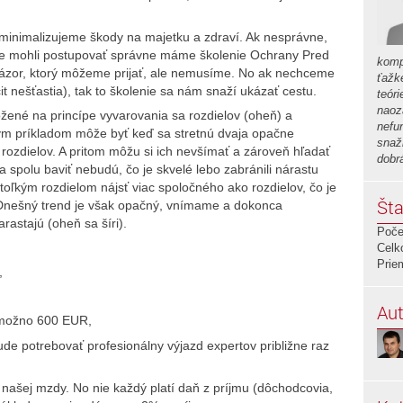
 minimalizujeme škody na majetku a zdraví. Ak nesprávne,
sme mohli postupovať správne máme školenie Ochrany Pred
komp
názor, ktorý môžeme prijať, ale nemusíme. No ak nechceme
ťažk
t nešťastia), tak to školenie sa nám snaží ukázať cestu.
teór
naoz
ožené na princípe vyvarovania sa rozdielov (oheň) a
nefu
ym príkladom môže byť keď sa stretnú dvaja opačne
snaž
 rozdielov. A pritom môžu si ich nevšímať a zároveň hľadať
dobr
 spolu baviť nebudú, čo je skvelé lebo zabránili nárastu
toľkým rozdielom nájsť viac spoločného ako rozdielov, čo je
Šta
. Dnešný trend je však opačný, vnímame a dokonca
rastajú (oheň sa šíri).
Poče
Celk
Prie
,
Aut
 možno 600 EUR,
de potrebovať profesionálny výjazd expertov približne raz
našej mzdy. No nie každý platí daň z príjmu (dôchodcovia,