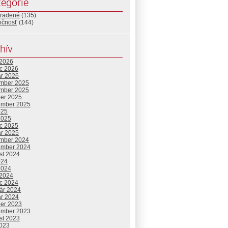
egórie
radené
(135)
očnosť
(144)
hív
 2026
c 2026
ár 2026
mber 2025
mber 2025
ber 2025
ember 2025
025
2025
c 2025
ár 2025
mber 2024
ember 2024
st 2024
024
2024
 2024
c 2024
uár 2024
ár 2024
ber 2023
ember 2023
st 2023
2023