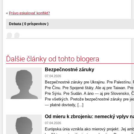
«
Právo eskalovať konflikt?
Debata ( 0 príspevkov )
Ďalšie články od tohto blogera
Bezpečnostné záruky
07.04.2026
Bezpečnostné záruky pre Ukrajinu. Pre Palestínu. Pr
Pre Čínu. Pre Spojené štáty. Ale aj pre Taiwan. P
Pre Sýriu. Pre Sudán. A áno — aj pre Slovensko, 
Pre všetkých. Pretože bezpečnostné záruky pre jed
— platné dovtedy, [...]
Od mieru k zbrojeniu: nemecký vplyv n
07.04.2026
Európska únia vznikla ako mierový projekt. Jej amb