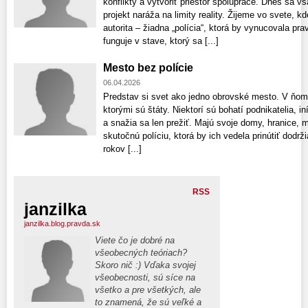
konflikty a vytvoriť priestor spolupráce. Dnes sa v
projekt naráža na limity reality. Žijeme vo svete, 
autorita – žiadna „polícia“, ktorá by vynucovala pra
funguje v stave, ktorý sa [...]
Mesto bez polície
06.04.2026
Predstav si svet ako jedno obrovské mesto. V ňom ne
ktorými sú štáty. Niektorí sú bohatí podnikatelia, in
a snažia sa len prežiť. Majú svoje domy, hranice, 
skutočnú políciu, ktorá by ich vedela prinútiť dodrž
rokov [...]
RSS
janzilka
janzilka.blog.pravda.sk
Viete čo je dobré na
všeobecných teóriach?
Skoro nič :) Vďaka svojej
všeobecnosti, sú síce na
všetko a pre všetkých, ale
to znamená, že sú veľké a