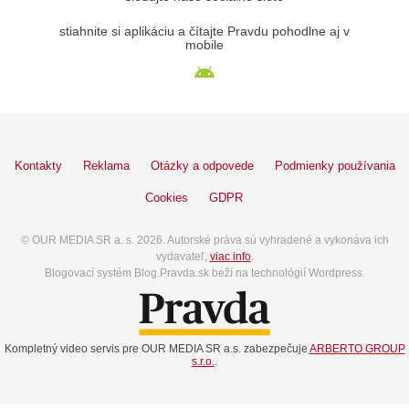
stiahnite si aplikáciu a čítajte Pravdu pohodlne aj v
mobile
Kontakty
Reklama
Otázky a odpovede
Podmienky používania
Cookies
GDPR
© OUR MEDIA SR a. s. 2026. Autorské práva sú vyhradené a vykonáva ich
vydavateľ,
viac info
.
Blogovací systém Blog.Pravda.sk beží na technológií Wordpress.
Kompletný video servis pre OUR MEDIA SR a.s. zabezpečuje
ARBERTO GROUP
s.r.o.
.