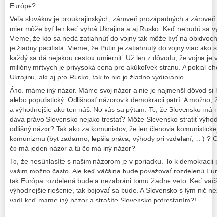
Európe?
Veľa slovákov je proukrajinských, zároveň prozápadných a zároveň 
mier môže byť len keď vyhrá Ukrajina a aj Rusko. Keď nebudú sa vy
Vieme, že kto sa nedá zatiahnúť do vojny tak môže byť na obidvoch 
je žiadny pacifista. Vieme, že Putin je zatiahnutý do vojny viac ako s
každý sa dá nejakou cestou umierniť. Už len z dôvodu, že vojna je v
milióny mŕtvych je privysoká cena pre akúkoľvek stranu. A pokiaľ chc
Ukrajinu, ale aj pre Rusko, tak to nie je žiadne vydieranie.
Áno, máme iný názor. Máme svoj názor a nie je najmenší dôvod si h
alebo populistický. Odlišnosť názorov k demokracii patrí. A možno,
a výhodnejšie ako ten náš. No vás sa pýtam. To, že Slovensko má 
dáva právo Slovensko nejako trestať? Môže Slovensko stratiť výho
odlišný názor? Tak ako za komunistov, že len členovia komunisticke
komunizmu (byt zadarmo, lepšia práca, výhody pri vzdelaní, …) ? 
čo má jeden názor a tú čo má iný názor?
To, že nesúhlasíte s našim názorom je v poriadku. To k demokracii 
vašim možno často. Ale keď väčšina bude považovať rozdelenú Euró
tak Európa rozdelená bude a nezabráni tomu žiadne veto. Keď väč
výhodnejšie riešenie, tak bojovať sa bude. A Slovensko s tým nič 
vadí keď máme iný názor a strašíte Slovensko potrestaním?!