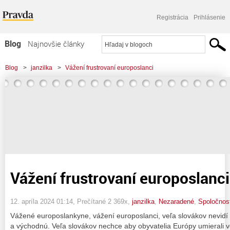
Registrácia
Prihlásenie
Blog
Najnovšie články
Najčítanejšie články
Blog
>
janzilka
>
Vážení frustrovaní europoslanci
Najkomentovanejšie články
Zoznam blogov
Komerčné blogy
Vážení frustrovaní europoslanci
12. apríla 2024 01:14
, Prečítané 2 369x,
janzilka
,
Nezaradené
,
Spoločnos
Vážené europoslankyne, vážení europoslanci, veľa slovákov nevid
a východnú. Veľa slovákov nechce aby obyvatelia Európy umierali v